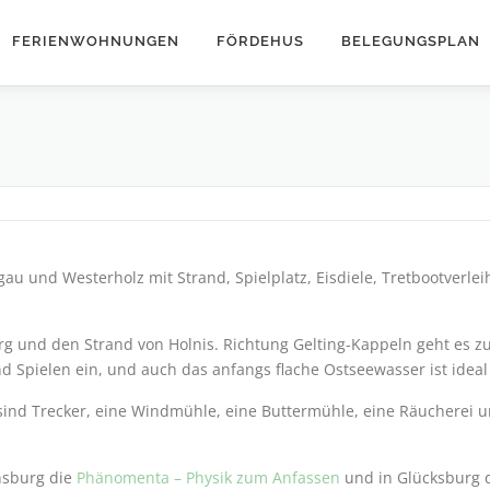
FERIENWOHNUNGEN
FÖRDEHUS
BELEGUNGSPLAN
gau und Westerholz mit Strand, Spielplatz, Eisdiele, Tretbootverl
urg und den Strand von Holnis. Richtung Gelting-Kappeln geht es 
d Spielen ein, und auch das anfangs flache Ostseewasser ist idea
sind Trecker, eine Windmühle, eine Buttermühle, eine Räucherei 
ensburg die
Phänomenta – Physik zum Anfassen
und in Glücksburg