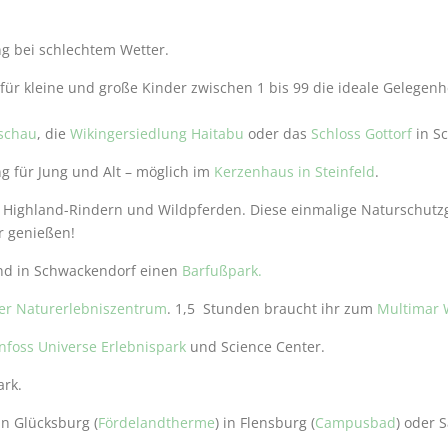
ng bei schlechtem Wetter.
für kleine und große Kinder zwischen 1 bis 99 die ideale Gelegenh
kschau
, die
Wikingersiedlung Haitabu
oder das
Schloss Gottorf
in Sc
ng für Jung und Alt – möglich im
Kerzenhaus in Steinfeld
.
 Highland-Rindern und Wildpferden. Diese einmalige Naturschutzgeb
r genießen!
d in Schwackendorf einen
Barfußpark.
r Naturerlebniszentrum
. 1,5 Stunden braucht ihr zum
Multimar 
nfoss Universe Erlebnispark
und Science Center.
rk.
in Glücksburg (
Fördelandtherme
) in Flensburg (
Campusbad
) oder S