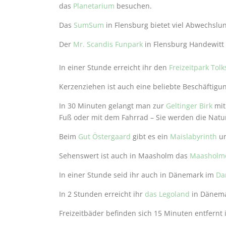
das
Planetarium
besuchen.
Das
SumSum
in Flensburg bietet viel Abwechslu
Der
Mr. Scandis Funpark
in Flensburg Handewitt 
In einer Stunde erreicht ihr den
Freizeitpark Tol
Kerzenziehen ist auch eine beliebte Beschäftigu
In 30 Minuten gelangt man zur
Geltinger Birk
mit
Fuß oder mit dem Fahrrad – Sie werden die Natu
Beim
Gut Östergaard
gibt es ein
Maislabyrinth
un
Sehenswert ist auch in Maasholm das
Maasholme
In einer Stunde seid ihr auch in Dänemark im
Da
In 2 Stunden erreicht ihr
das Legoland
in Dänema
Freizeitbäder befinden sich 15 Minuten entfernt 