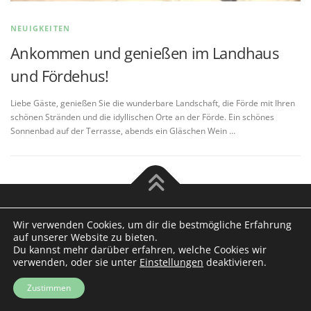
NEUIGKEITEN
Ankommen und genießen im Landhaus
und Fördehus!
Liebe Gäste, genießen Sie die wunderbare Landschaft, die Förde mit Ihren
schönen Stränden und die idyllischen Orte an der Förde. Ein schönes
Sonnenbad auf der Terrasse, abends ein Gläschen Wein …
Copyright © 2026 Landhaus Scholz
Wir verwenden Cookies, um dir die bestmögliche Erfahrung
auf unserer Website zu bieten.
Du kannst mehr darüber erfahren, welche Cookies wir
verwenden, oder sie unter
Einstellungen
deaktivieren.
Zustimmen